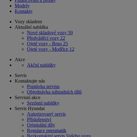
Financování a prodej
Modely
Kontakty
Vozy skladem
Aktuální nabídka
Nové skladové vozy
59
Předváděcí vozy
22
Ojeté vozy - Brno
25
Ojeté vozy - Modřice
12
Akce
Akční nabídky
Servis
Kontaktujte nás
Poptávka servisu
Objednávka náhradních dílů
Servisní akce
Sezónní nabídky
Servis Hyundai
Autorizovaný servis
Příslušenství
Originální díly
Regulace pneumatik
Bezkontaktní servis Vašeho vozu