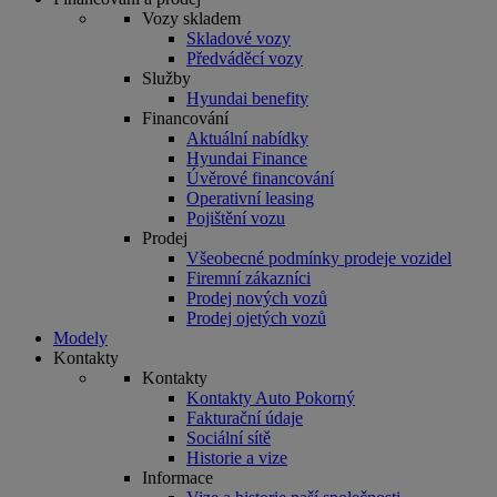
Vozy skladem
Skladové vozy
Předváděcí vozy
Služby
Hyundai benefity
Financování
Aktuální nabídky
Hyundai Finance
Úvěrové financování
Operativní leasing
Pojištění vozu
Prodej
Všeobecné podmínky prodeje vozidel
Firemní zákazníci
Prodej nových vozů
Prodej ojetých vozů
Modely
Kontakty
Kontakty
Kontakty Auto Pokorný
Fakturační údaje
Sociální sítě
Historie a vize
Informace