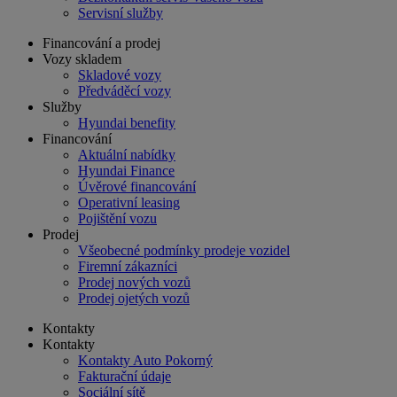
Servisní služby
Financování a prodej
Vozy skladem
Skladové vozy
Předváděcí vozy
Služby
Hyundai benefity
Financování
Aktuální nabídky
Hyundai Finance
Úvěrové financování
Operativní leasing
Pojištění vozu
Prodej
Všeobecné podmínky prodeje vozidel
Firemní zákazníci
Prodej nových vozů
Prodej ojetých vozů
Kontakty
Kontakty
Kontakty Auto Pokorný
Fakturační údaje
Sociální sítě