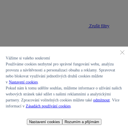
Zrušit filtry
Vážíme si vašeho soukromí
Používáme cookies nezbytné pro správné fungování webu, analýzu
Zrušit filtry
provozu a návštěvnosti a personalizaci obsahu a reklamy. Spravovat
Cena vozu
nebo blokovat využívání jednotlivých druhů cookies můžete
v
Nastavení cookies
.
409000
–
1604890
Pokud nám k tomu udělíte souhlas, můžeme informace o užívání našich
Model
webových stránek také sdílet s našimi reklamními a analytickými
BAYON
i20
i30
INSTER
KONA
(5)
(2)
(17)
(1)
partnery. Zpracování volitelných cookies můžete také
odmítnout
. Více
SANTA FE Hybrid
SANTA FE Plug-in Hybrid
(17)
(2)
(3)
informací v
Zásadách používání cookies
.
TUCSON
(12)
Převodovka
6st. manuální
7st. DCT
(3)
(14)
Nastavení cookies
Rozumím a přijímám
Motor