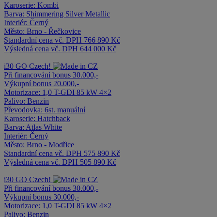
Karoserie:
Kombi
Barva:
Shimmering Silver Metallic
Interiér:
Černý
Město:
Brno - Řečkovice
Standardní cena vč. DPH
766 890 Kč
Výsledná cena vč. DPH
644 000 Kč
i30
GO Czech!
Při financování bonus 30.000,-
Výkupní bonus 20.000,-
Motorizace:
1,0 T-GDI 85 kW 4×2
Palivo:
Benzin
Převodovka:
6st. manuální
Karoserie:
Hatchback
Barva:
Atlas White
Interiér:
Černý
Město:
Brno - Modřice
Standardní cena vč. DPH
575 890 Kč
Výsledná cena vč. DPH
505 890 Kč
i30
GO Czech!
Při financování bonus 30.000,-
Výkupní bonus 30.000,-
Motorizace:
1,0 T-GDI 85 kW 4×2
Palivo:
Benzin