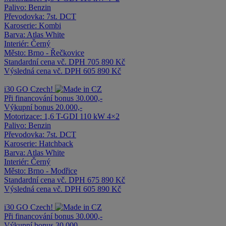
Palivo:
Benzin
Převodovka:
7st. DCT
Karoserie:
Kombi
Barva:
Atlas White
Interiér:
Černý
Město:
Brno - Řečkovice
Standardní cena vč. DPH
705 890 Kč
Výsledná cena vč. DPH
605 890 Kč
i30
GO Czech!
Při financování bonus 30.000,-
Výkupní bonus 20.000,-
Motorizace:
1,6 T-GDI 110 kW 4×2
Palivo:
Benzin
Převodovka:
7st. DCT
Karoserie:
Hatchback
Barva:
Atlas White
Interiér:
Černý
Město:
Brno - Modřice
Standardní cena vč. DPH
675 890 Kč
Výsledná cena vč. DPH
605 890 Kč
i30
GO Czech!
Při financování bonus 30.000,-
Výkupní bonus 30.000,-