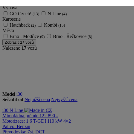
1,0 T-GDI
1,6 T-GDI
(3)
(14)
Výbava
GO Czech!
N Line
(13)
(4)
Karoserie
Hatchback
Kombi
(2)
(15)
Město
Brno - Modřice
Brno - Řečkovice
(9)
(8)
Zobrazit
17
vozů
Nalezeno
17
vozů
Model
i30
Seřadit od
Nejnižší cena
Nejvyšší cena
i30
N Line
Mimořádná prémie 122.890,-
Motorizace:
1,6 T-GDI 110 kW 4×2
Palivo:
Benzin
Převodovka:
7st. DCT