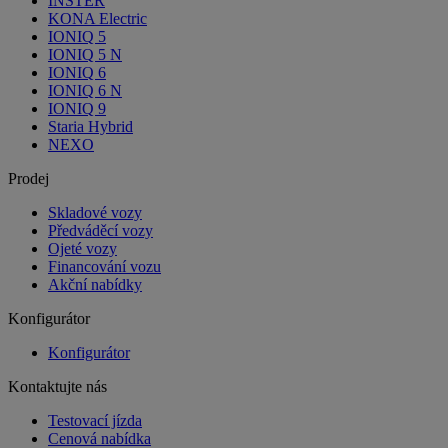
INSTER
KONA Electric
IONIQ 5
IONIQ 5 N
IONIQ 6
IONIQ 6 N
IONIQ 9
Staria Hybrid
NEXO
Prodej
Skladové vozy
Předváděcí vozy
Ojeté vozy
Financování vozu
Akční nabídky
Konfigurátor
Konfigurátor
Kontaktujte nás
Testovací jízda
Cenová nabídka