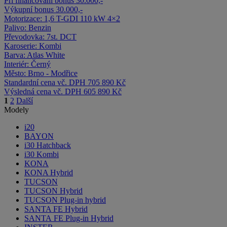
Při financování bonus 30.000,-
Výkupní bonus 30.000,-
Motorizace:
1,6 T-GDI 110 kW 4×2
Palivo:
Benzin
Převodovka:
7st. DCT
Karoserie:
Kombi
Barva:
Atlas White
Interiér:
Černý
Město:
Brno - Modřice
Standardní cena vč. DPH
705 890 Kč
Výsledná cena vč. DPH
605 890 Kč
1
2
Další
Modely
i20
BAYON
i30 Hatchback
i30 Kombi
KONA
KONA Hybrid
TUCSON
TUCSON Hybrid
TUCSON Plug-in hybrid
SANTA FE Hybrid
SANTA FE Plug-in Hybrid