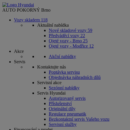
AUTO POKORNÝ Brno
Vozy skladem
118
Aktuální nabídka
Nové skladové vozy
59
Předváděcí vozy
22
Ojeté vozy - Brno
25
Ojeté vozy - Modřice
12
Akce
Akční nabídky
Servis
Kontaktujte nás
Poptávka servisu
Objednávka náhradních dílů
Servisní akce
Sezónní nabídky
Servis Hyundai
Autorizovaný servis
Příslušenství
Originální díly
Regulace pneumatik
Bezkontaktní servis Vašeho vozu
Servisní služby
Financování a prodej