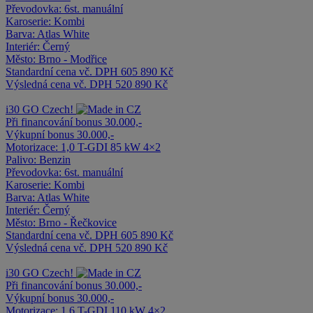
Převodovka:
6st. manuální
Karoserie:
Kombi
Barva:
Atlas White
Interiér:
Černý
Město:
Brno - Modřice
Standardní cena vč. DPH
605 890 Kč
Výsledná cena vč. DPH
520 890 Kč
i30
GO Czech!
Při financování bonus 30.000,-
Výkupní bonus 30.000,-
Motorizace:
1,0 T-GDI 85 kW 4×2
Palivo:
Benzin
Převodovka:
6st. manuální
Karoserie:
Kombi
Barva:
Atlas White
Interiér:
Černý
Město:
Brno - Řečkovice
Standardní cena vč. DPH
605 890 Kč
Výsledná cena vč. DPH
520 890 Kč
i30
GO Czech!
Při financování bonus 30.000,-
Výkupní bonus 30.000,-
Motorizace:
1,6 T-GDI 110 kW 4×2